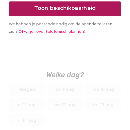
Toon beschikbaarheid
We hebben je postcode nodig om de agenda te laten
zien.
Of wil je liever telefonisch plannen?
Welke dag?
Morgen
zo 9 aug
ma 10 aug
di 11 aug
wo 12 aug
do 13 aug
vr 14 aug